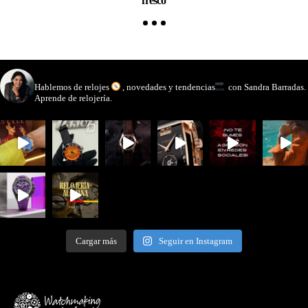
fresco
watchmakinglife
Hablemos de relojes
, novedades y tendencias
con Sandra Barradas.
Aprende de relojería.
Cargar más
Seguir en Instagram