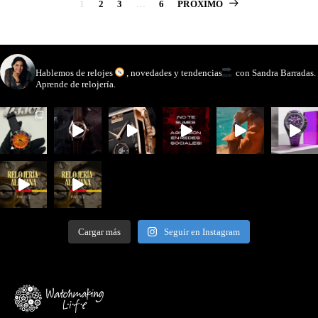
Paginación
1
2
3
…
6
PRÓXIMO
de
entradas
watchmakinglife
Hablemos de relojes
, novedades y tendencias
con Sandra Barradas.
Aprende de relojería.
Cargar más
Seguir en Instagram