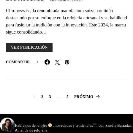
Chronoswiss, la renombrada manufactura suiza, continúa
destacando por su enfoque en la relojería artesanal y su habilidad
para fusionar la tradición con la innovación. Este 2024, la marca
sigue consolidando…
VER PUBLICACIÓN
COMPARTIR
Paginación
1
2
3
…
5
PRÓXIMO
de
entradas
watchmakinglife
Hablemos de relojes
, novedades y tendencias
con Sandra Barradas.
Aprende de relojería.