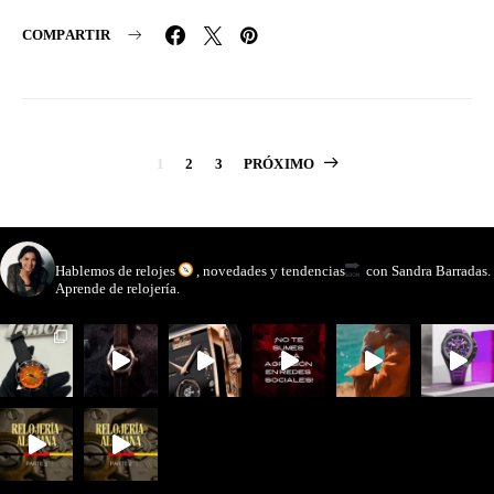
COMPARTIR
Paginación
1
2
3
PRÓXIMO
de
entradas
watchmakinglife
Hablemos de relojes
, novedades y tendencias
con Sandra Barradas.
Aprende de relojería.