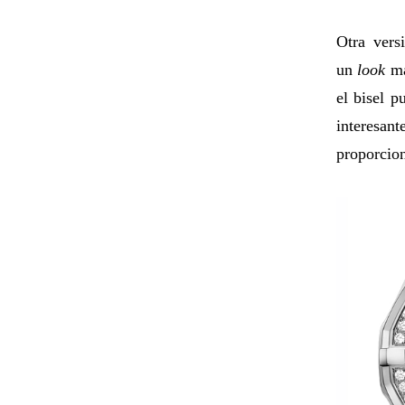
Otra vers
un
look
má
el bisel 
interesan
proporcio