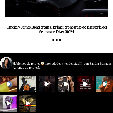
Omega y James Bond crean el primer cronógrafo de la historia del
Ch
Seamaster Diver 300M
watchmakinglife
Hablemos de relojes
, novedades y tendencias
con Sandra Barradas.
Aprende de relojería.