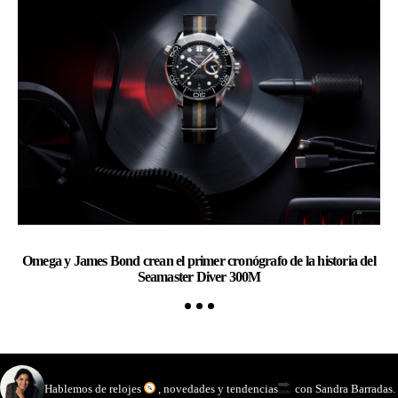
Omega y James Bond crean el primer cronógrafo de la historia del
Ch
Seamaster Diver 300M
watchmakinglife
Hablemos de relojes
, novedades y tendencias
con Sandra Barradas.