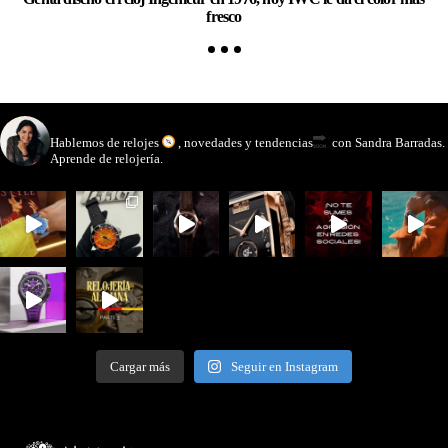
fresco
watchmakinglife
Hablemos de relojes
, novedades y tendencias
con Sandra Barradas.
Aprende de relojería.
Cargar más
Seguir en Instagram