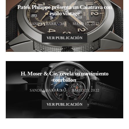
Patek Philippe presenta un Calatrava con
estilo vintage
SANDRA BARRADAS
MAYO 19, 2022
VER PUBLICACIÓN
H. Moser & Cie. revela su movimiento
tourbillon
SANDRA BARRADAS
MAYO 23, 2022
VER PUBLICACIÓN