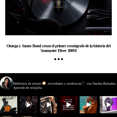
Omega y James Bond crean el primer cronógrafo de la historia del
Ge
Seamaster Diver 300M
watchmakinglife
Hablemos de relojes
, novedades y tendencias
con Sandra Barradas.
Aprende de relojería.