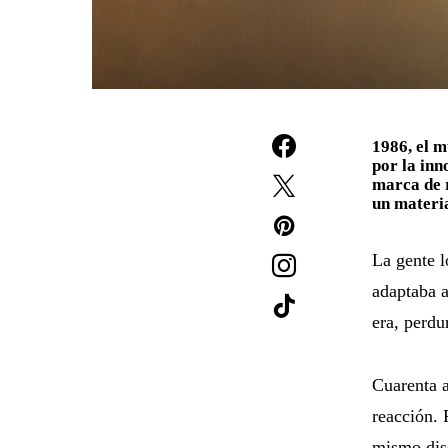
1986, el m
por la inn
marca de r
un materia
La gente l
adaptaba a
era, perdu
Cuarenta 
reacción. 
mismo dise