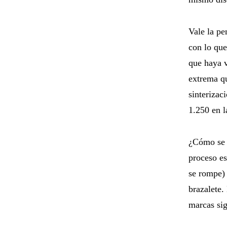
Vale la pe
con lo que
que haya v
extrema qu
sinterizac
1.250 en l
¿Cómo se l
proceso es
se rompe) 
brazalete.
marcas sig