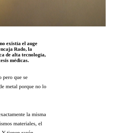
no existía el auge
encaja Rado, la
a de alta tecnología,
esis médicas.
o pero que se
 de metal porque no lo
 exactamente la misma
ismos materiales, el
 Y tienen razón.