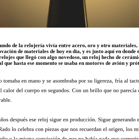
undo de la relojería vivía entre acero, oro y otro materiales, 
ovación de materiales de hoy en día, y es justo aquí en donde 
elojes que llegó con algo novedoso, un reloj hecho de cerámic
l que hasta ese momento se usaba en motores de avión y prót
o tomaba en mano y se asombraba por su ligereza, fría al tact
l calor del cuerpo en segundos. Con un brillo que no parecía
rable.
años después ese reloj sigue en producción. Sigue generando
Rado lo celebra con piezas que nos recuerdan el origen, los m
ño y la misma convicción de que no había nada que corregir.