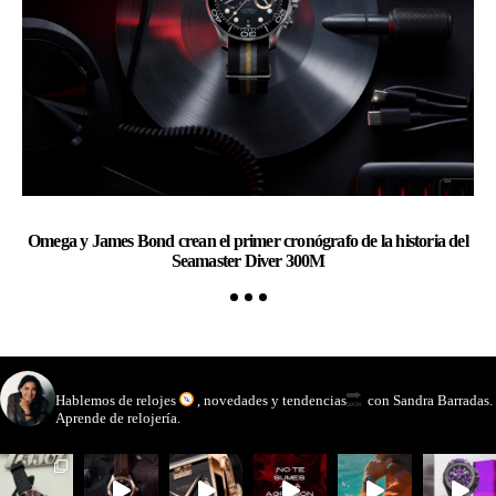
Omega y James Bond crean el primer cronógrafo de la historia del
Ch
Seamaster Diver 300M
watchmakinglife
Hablemos de relojes
, novedades y tendencias
con Sandra Barradas.
Aprende de relojería.