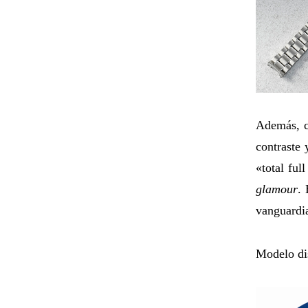
Además, c
contraste 
«total ful
glamour
.
vanguardi
Modelo di