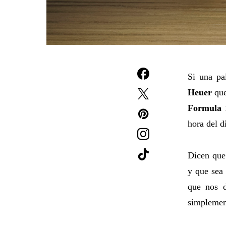
Si una pa
Heuer
que
Formula 
hora del d
Dicen que 
y que sea 
que nos d
simplement