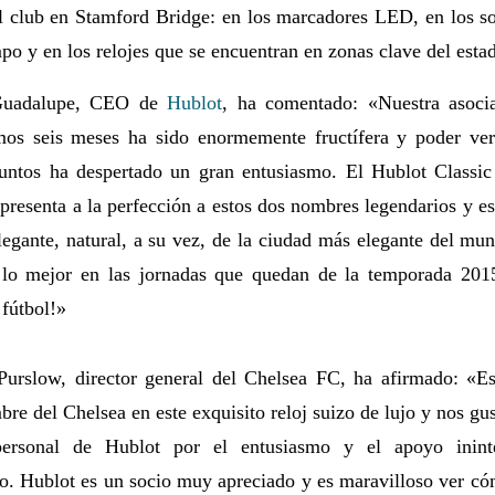
l club en Stamford Bridge: en los marcadores LED, en los sop
po y en los relojes que se encuentran en zonas clave del estad
Guadalupe, CEO de
Hublot
, ha comentado: «Nuestra asocia
timos seis meses ha sido enormemente fructífera y poder ve
untos ha despertado un gran entusiasmo. El Hublot Classi
presenta a la perfección a estos dos nombres legendarios y es 
legante, natural, a su vez, de la ciudad más elegante del m
lo mejor en las jornadas que quedan de la temporada 20
fútbol!»
 Purslow, director general del Chelsea FC, ha afirmado: «E
bre del Chelsea en este exquisito reloj suizo de lujo y nos gust
personal de Hublot por el entusiasmo y el apoyo inin
. Hublot es un socio muy apreciado y es maravilloso ver cóm