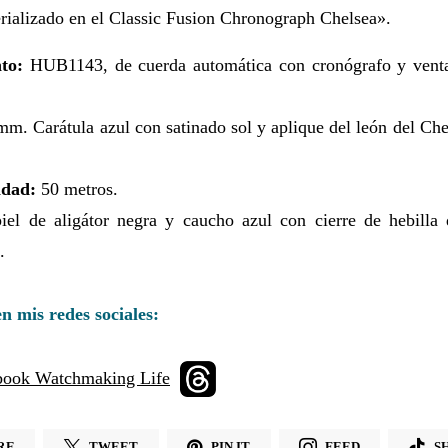
rializado en el Classic Fusion Chronograph Chelsea».
to:
HUB1143, de cuerda automática con cronógrafo y venta
m. Carátula azul con satinado sol y aplique del león del Ch
idad:
50 metros.
iel de aligátor negra y caucho azul con cierre de hebilla
.
n mis redes sociales:
RE
TWEET
PIN IT
FEED
S