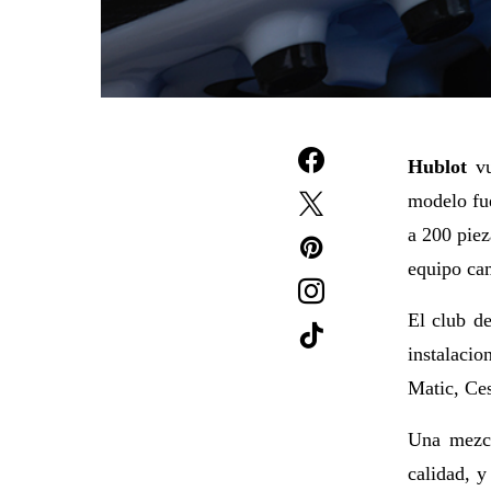
Hublot
vu
modelo fu
a 200 piez
equipo ca
El club de
instalaci
Matic, Ces
Una mezcl
calidad, 