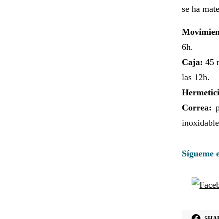
se ha mate
Movimien
6h.
Caja:
45 m
las 12h.
Hermetic
Correa:
p
inoxidable
Sígueme e
SHA