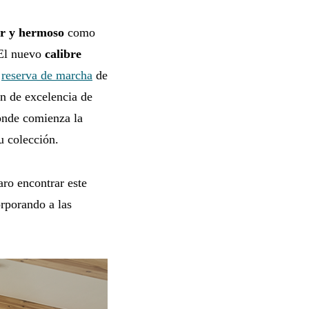
ar y hermoso
como
 El nuevo
calibre
a
reserva de marcha
de
ón de excelencia de
onde comienza la
u colección.
aro encontrar este
orporando a las