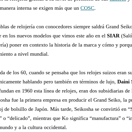
 manera interna se exigen más que un
COSC
.
las de relojería con conocedores siempre saldrá Grand Seiko
r en los nuevos modelos que vimos este año en el
SIAR
(Saló
ería) poner en contexto la historia de la marca y cómo y porq
iento a nivel mundial.
da de los 60, cuando se pensaba que los relojes suizos eran su
cnicamente hablando pero también en términos de lujo,
Daini 
undan en 1960 esta línea de relojes, eran dos subsidiarias de
sha fue la primera empresa en producir el Grand Seiko, la pr
oj de bolsillo de Japón. Más tarde, Seikosha se convirtió en “S
” o “delicado”, mientras que Ko significa “manufactura” o “i
 mundo y a la cultura occidental.