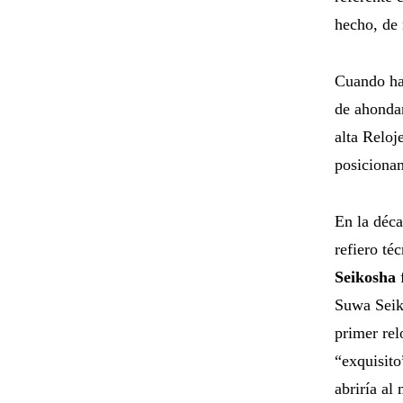
hecho, de
Cuando hab
de ahonda
alta Reloj
posicionam
En la déca
refiero té
Seikosha
f
Suwa Seiko
primer rel
“exquisito
abriría al