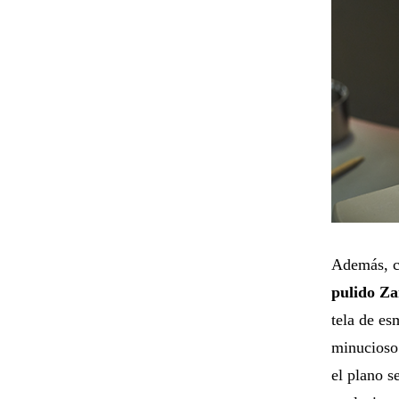
Además, co
pulido Za
tela de es
minucioso 
el plano s