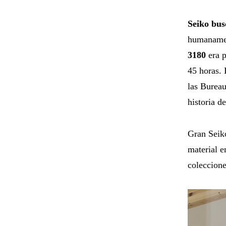
Seiko bus
humanamen
3180
era p
45 horas. 
las Bureau
historia d
Gran Seiko
material e
coleccione