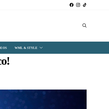
DEOS
WML & STYLE
co!