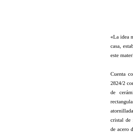
«La idea n
casa, est
este mater
Cuenta c
2824/2 con
de cerámi
rectangul
atornilla
cristal de
de acero 