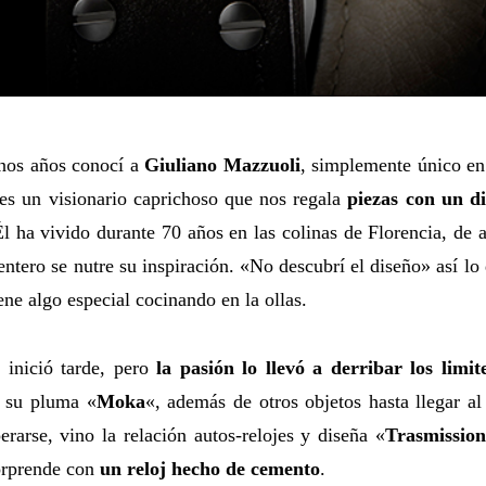
nos años conocí a
Giuliano Mazzuoli
, simplemente único en 
es un visionario caprichoso que nos regala
piezas con un d
Él ha vivido durante 70 años en las colinas de Florencia, de 
ntero se nutre su inspiración. «No descubrí el diseño» así lo 
ene algo especial cocinando en la ollas.
 inició tarde, pero
la pasión lo llevó a derribar los limit
n su pluma «
Moka
«, además de otros objetos hasta llegar a
erarse, vino la relación autos-relojes y diseña «
Trasmissio
orprende con
un reloj hecho de cemento
.