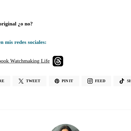
original ¿o no?
n mis redes sociales:
RE
TWEET
PIN IT
FEED
S