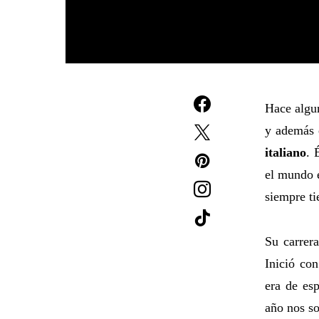
Hace algu
y además 
italiano
. 
el mundo e
siempre ti
Su carrera
Inició co
era de esp
año nos s