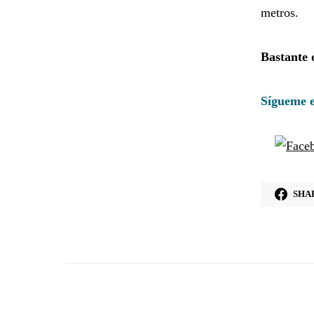
metros.
Bastante 
Sígueme e
SHA