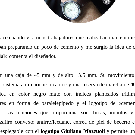
ace cuando vi a unos trabajadores que realizaban mantenimien
aban preparando un poco de cemento y me surgió la idea de c
ial» comenta el diseñador.
on una caja de 45 mm y de alto 13.5 mm. Su movimiento
 sistema anti-choque Incabloc y una reserva de marcha de 40 
ca en color negro mate con índices planteados tridime
ares en forma de paralelepípedo y el logotipo de «ceme
da. Las funciones que proporciona son: horas, minutos 
 zafiro convexo; antirreflectante, correa de piel de becerro 
desplegable con el
logotipo Giuliano Mazzuoli
y permite un