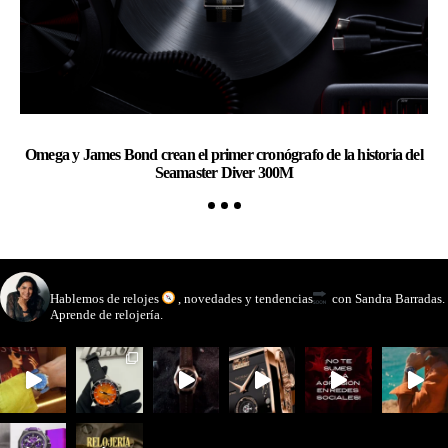
Omega y James Bond crean el primer cronógrafo de la historia del
Ge
Seamaster Diver 300M
watchmakinglife
Hablemos de relojes
, novedades y tendencias
con Sandra Barradas.
Aprende de relojería.