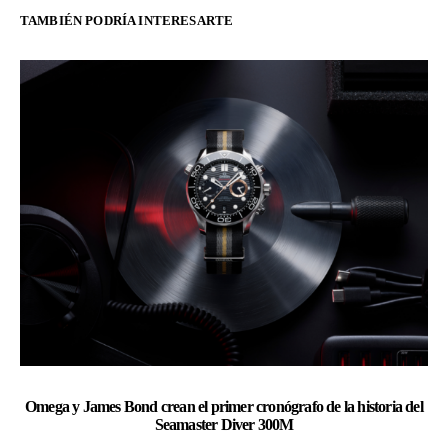
TAMBIÉN PODRÍA INTERESARTE
Omega y James Bond crean el primer cronógrafo de la historia del
Ch
Seamaster Diver 300M