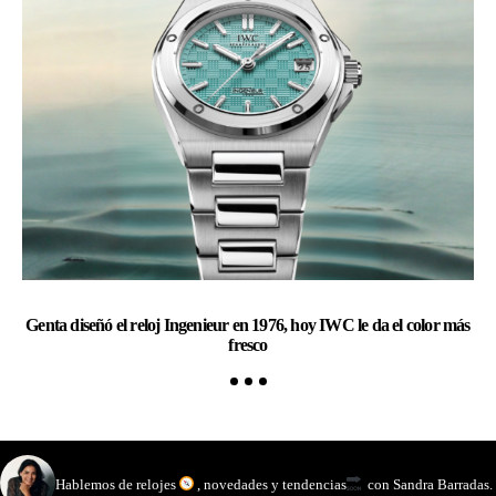
Genta diseñó el reloj Ingenieur en 1976, hoy IWC le da el color más
Ra
fresco
watchmakinglife
Hablemos de relojes
, novedades y tendencias
con Sandra Barradas.