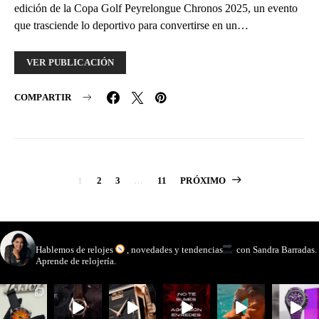
edición de la Copa Golf Peyrelongue Chronos 2025, un evento
que trasciende lo deportivo para convertirse en un…
VER PUBLICACIÓN
COMPARTIR
Paginación
1
2
3
…
11
PRÓXIMO
de
entradas
watchmakinglife
Hablemos de relojes
, novedades y tendencias
con Sandra Barradas.
Aprende de relojería.