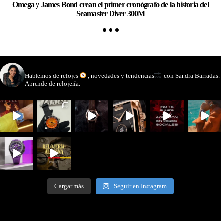
Omega y James Bond crean el primer cronógrafo de la historia del
Ch
Seamaster Diver 300M
watchmakinglife
Hablemos de relojes
, novedades y tendencias
con Sandra Barradas.
Aprende de relojería.
Cargar más
Seguir en Instagram