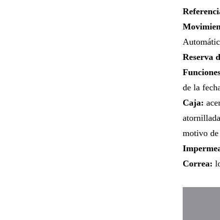
Referenci
Movimien
Automátic
Reserva 
Funciones
de la fech
Caja:
acer
atornillad
motivo de
Impermea
Correa:
lo