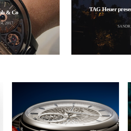
TAG Heuer presen
cob & Co
4, 2017
SANDR