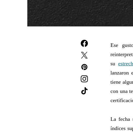
Ese gust
reinterpre
su
estrec
lanzaron 
tiene alg
con una te
certificac
La fecha 
índices su