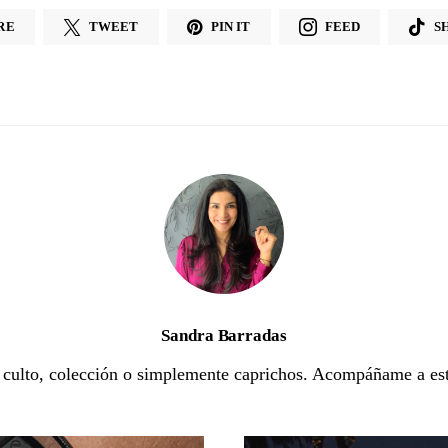
RE
TWEET
PIN IT
FEED
S
Sandra Barradas
e culto, colección o simplemente caprichos. Acompáñame a est