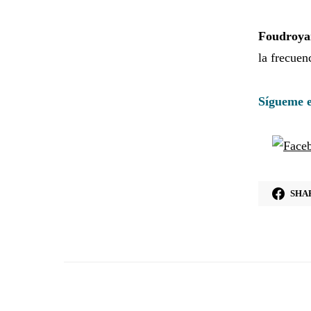
Foudroya
la frecuen
Sígueme e
SHA