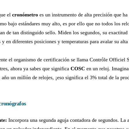
que el
cronómetro
es un instrumento de alta precisión que ha 
mo bajo estándares muy alto, es por ello que no todos los relo
n de tan distinguido sello. Miden los segundos, su exactitud
s y en diferentes posiciones y temperaturas para avalar su alta 
te el organismo de certificación se llama Contrôle Officiel 
res, ahora ya sabes que significa
COSC
en un reloj. Imagina
al año un millón de relojes, ¡eso significa el 3% total de la pr
 cronógrafos
te:
Incorpora una segunda aguja contadora de segundos. La a
con un pulsador independiente. En el momento que nosotros a