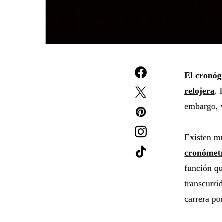
El cronóg
relojera
. 
embargo, v
Existen m
cronómet
función qu
transcurri
carrera po