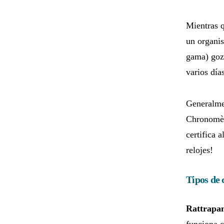
Mientras 
un organis
gama) goza
varios día
Generalmen
Chronomèt
certifica 
relojes!
Tipos de
Rattrapan
funciona 