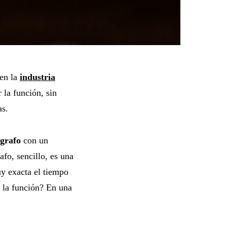
 en la
industria
 la función, sin
as.
grafo
con un
fo, sencillo, es una
uy exacta el tiempo
 la función? En una