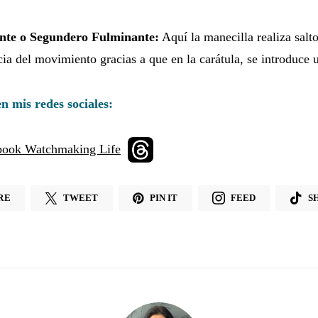
nte o Segundero Fulminante:
Aquí la manecilla realiza salt
cia del movimiento gracias a que en la carátula, se introduce u
n mis redes sociales:
RE
TWEET
PIN IT
FEED
S