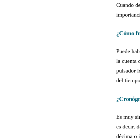
Cuando dec
importanc
¿Cómo fu
Puede habe
la cuenta 
pulsador l
del tiempo
¿Cronógr
Es muy si
es decir, 
décima o 