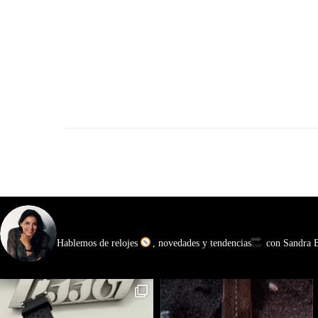
watchmakinglife
Hablemos de relojes
, novedades y tendencias
con Sandra Ba