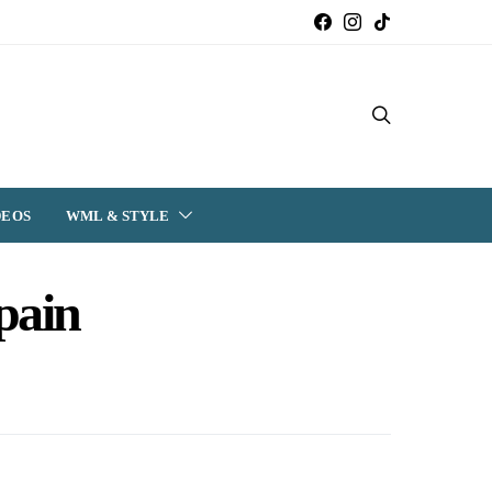
DEOS
WML & STYLE
pain