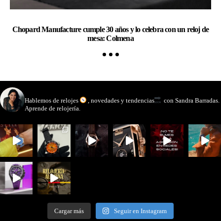
Chopard Manufacture cumple 30 años y lo celebra con un reloj de
Ge
mesa: Colmena
watchmakinglife
Hablemos de relojes
, novedades y tendencias
con Sandra Barradas.
Aprende de relojería.
Cargar más
Seguir en Instagram