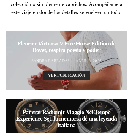
colección o simplemente caprichos. Acompáñame a
este viaje en donde los detalles se vuelven un todo.
Fleurier Virtuoso V Fire Horse Edition de
Bovet, respira poesía y poder
SANDRA BARRADAS
ABRIL 1, 2026
VER PUBLICACIÓN
Panerai Radiomir Viaggio Nel Tempo
Experience Set, la memoria de una leyenda
italiana