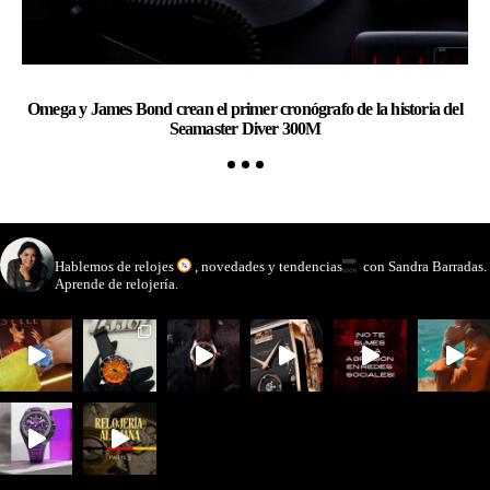
Omega y James Bond crean el primer cronógrafo de la historia del
Ch
Seamaster Diver 300M
watchmakinglife
Hablemos de relojes
, novedades y tendencias
con Sandra Barradas.
Aprende de relojería.