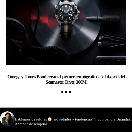
Omega y James Bond crean el primer cronógrafo de la historia del
Ch
Seamaster Diver 300M
watchmakinglife
Hablemos de relojes
, novedades y tendencias
con Sandra Barradas.
Aprende de relojería.