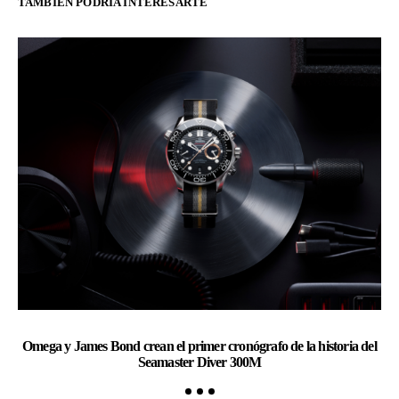
TAMBIÉN PODRÍA INTERESARTE
Omega y James Bond crean el primer cronógrafo de la historia del
Ch
Seamaster Diver 300M