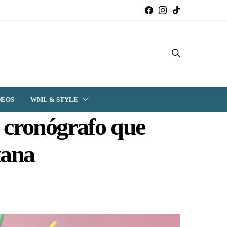
DEOS
WML & STYLE
 cronógrafo que
tana