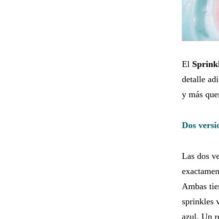
El
Sprink
detalle ad
y más quer
Dos versi
Las dos ve
exactament
Ambas tien
sprinkles 
azul. Un r