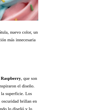
átula, nuevo color, un
ción más innecesaria
 Raspberry
, que son
nspiraron el diseño.
la superficie. Los
n oscuridad brillan en
ando lo diseñó y lo