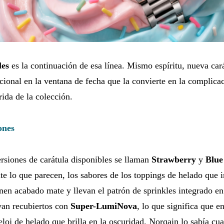
les
es la continuación de esa línea. Mismo espíritu, nueva car
icional en la ventana de fecha que la convierte en la complica
ida de la colección.
ones
rsiones de carátula disponibles se llaman
Strawberry
y
Blue
e lo que parecen, los sabores de los toppings de helado que i
en acabado mate y llevan el patrón de sprinkles integrado en 
van recubiertos con
Super-LumiNova
, lo que significa que e
eloj de helado que brilla en la oscuridad. Norqain lo sabía cu