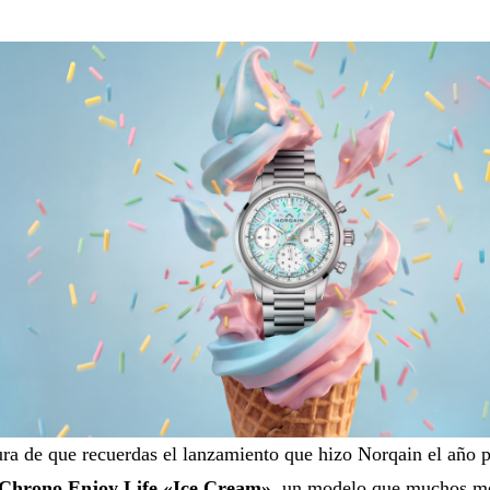
ra de que recuerdas el lanzamiento que hizo Norqain el año pa
Chrono Enjoy Life «Ice Cream»
, un modelo que muchos me