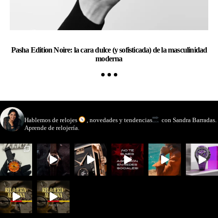
Pasha Edition Noire: la cara dulce (y sofisticada) de la masculinidad
E
moderna
watchmakinglife
Hablemos de relojes
, novedades y tendencias
con Sandra Barradas.
Aprende de relojería.