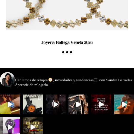
Joyería Bottega Veneta 2026
Pa
watchmakinglife
Hablemos de relojes
, novedades y tendencias
con Sandra Barradas.
Aprende de relojería.