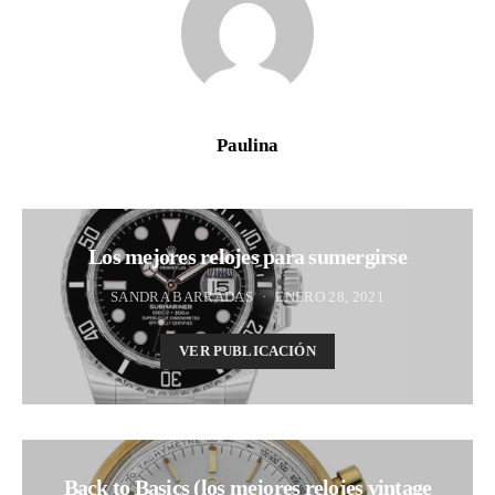
Paulina
Los mejores relojes para sumergirse
SANDRA BARRADAS
ENERO 28, 2021
VER PUBLICACIÓN
Back to Basics (los mejores relojes vintage