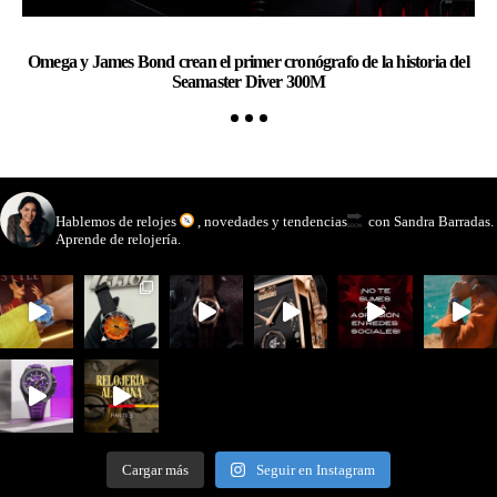
Omega y James Bond crean el primer cronógrafo de la historia del
Ch
Seamaster Diver 300M
watchmakinglife
Hablemos de relojes
, novedades y tendencias
con Sandra Barradas.
Aprende de relojería.
Cargar más
Seguir en Instagram