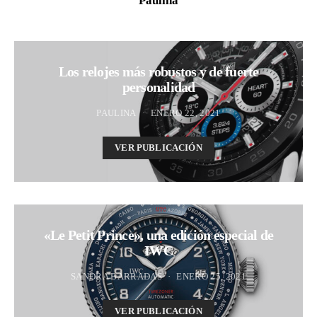
Los relojes más robustos y de fuerte
personalidad
PAULINA
ENERO 22, 2021
VER PUBLICACIÓN
«Le Petit Prince», una edición especial de
IWC
SANDRA BARRADAS
ENERO 25, 2021
VER PUBLICACIÓN