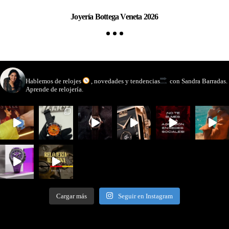
Joyería Bottega Veneta 2026
Pa
watchmakinglife
Hablemos de relojes
, novedades y tendencias
con Sandra Barradas.
Aprende de relojería.
Cargar más
Seguir en Instagram