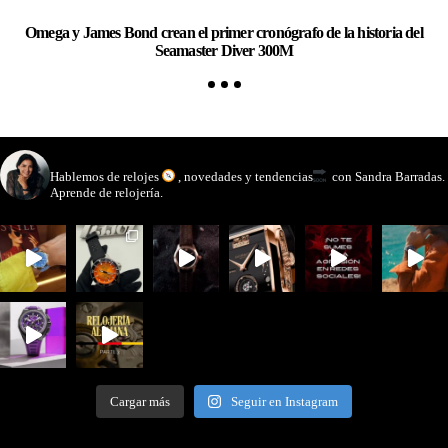
Omega y James Bond crean el primer cronógrafo de la historia del
Ch
Seamaster Diver 300M
watchmakinglife
Hablemos de relojes
, novedades y tendencias
con Sandra Barradas.
Aprende de relojería.
Cargar más
Seguir en Instagram