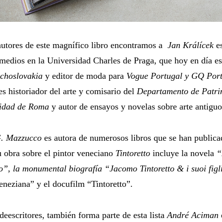
autores de este magnífico libro encontramos a
Jan Králícek
es
 medios en la Universidad Charles de Praga, que hoy en día es
choslovakia
y editor de moda para
Vogue Portugal y GQ Por
s historiador del arte y comisario del
Departamento de Patrim
idad de Roma
y autor de ensayos y novelas sobre arte antigu
. Mazzucco
es autora de numerosos libros que se han publicad
u obra sobre el pintor veneciano
Tintoretto
incluye la novela
“
o”, la monumental biografía “Jacomo Tintoretto & i suoi figl
eneziana” y el docufilm “Tintoretto”.
eescritores, también forma parte de esta lista
André Aciman