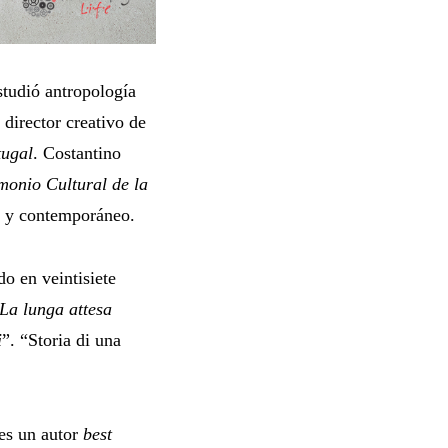
tudió antropología
 director creativo de
tugal
. Costantino
onio Cultural de la
o y contemporáneo.
o en veintisiete
La lunga attesa
i
”. “Storia di una
es un autor
best