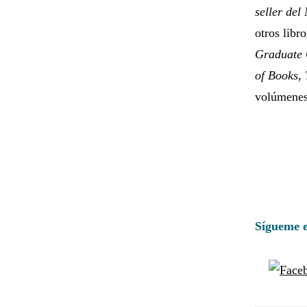
seller de
otros libr
Graduate
of Books,
volúmene
Sígueme e