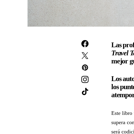
Las pro
Travel T
mejor gu
Los auto
los punt
atempora
Este libro
supera con
será codic