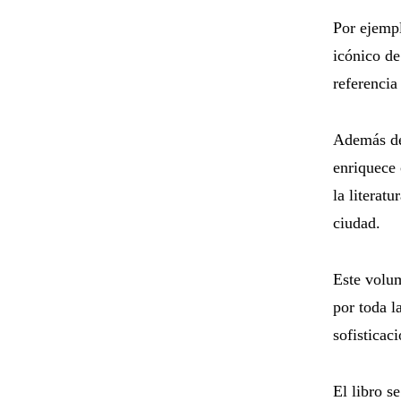
Por ejempl
icónico de
referencia
Además de
enriquece
la literat
ciudad.
Este volum
por toda la
sofisticac
El libro s