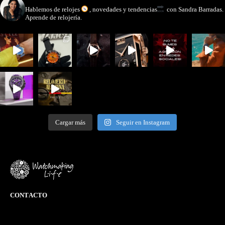
watchmakinglife
Hablemos de relojes
, novedades y tendencias
con Sandra Barradas.
Aprende de relojería.
Cargar más
Seguir en Instagram
CONTACTO