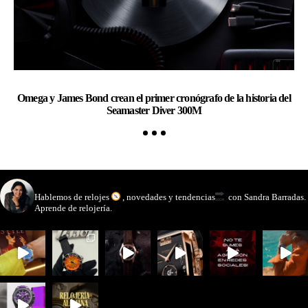
Omega y James Bond crean el primer cronógrafo de la historia del
Ch
Seamaster Diver 300M
watchmakinglife
Hablemos de relojes
, novedades y tendencias
con Sandra Barradas.
Aprende de relojería.