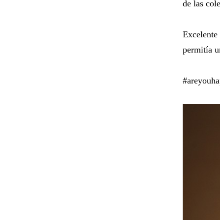
de las col
Excelente
permitía u
#areyouha