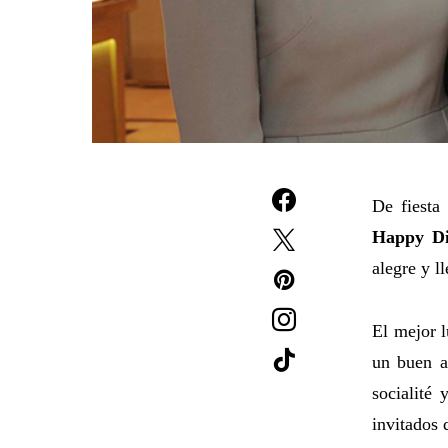
De fiest
Happy D
alegre y l
El mejor l
un buen a
socialité
invitados