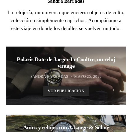
Sandra Barradas
La relojería, un universo que encierra objetos de culto,
colección o simplemente caprichos. Acompáñame a
este viaje en donde los detalles se vuelven un todo.
Polaris Date de Jaeger-LeCoultre, un reloj
vintage
SANDRA BARRADAS
MAYO 25, 2022
VER PUBLICACIÓN
Autos y relojes con A.Lange & Söhne