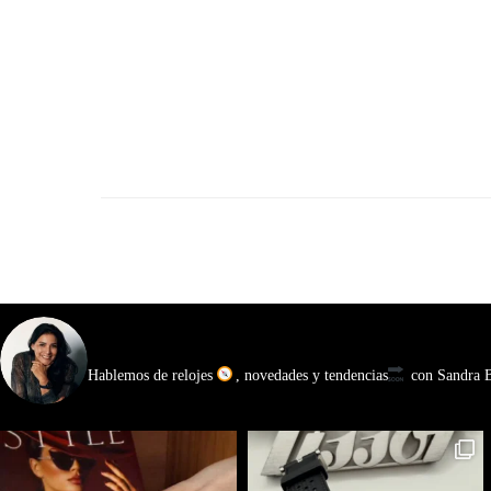
watchmakinglife
Hablemos de relojes
, novedades y tendencias
con Sandra Ba