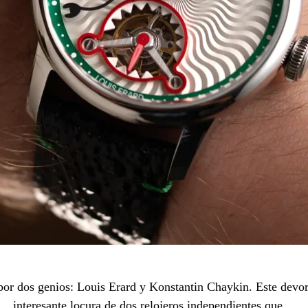
 por dos genios: Louis Erard y Konstantin Chaykin. Este dev
interesante locura de dos relojeros independientes que…