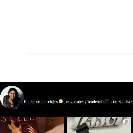
watchmakinglife
Hablemos de relojes
, novedades y tendencias
con Sandra Ba