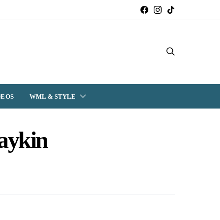
DEOS
WML & STYLE
aykin