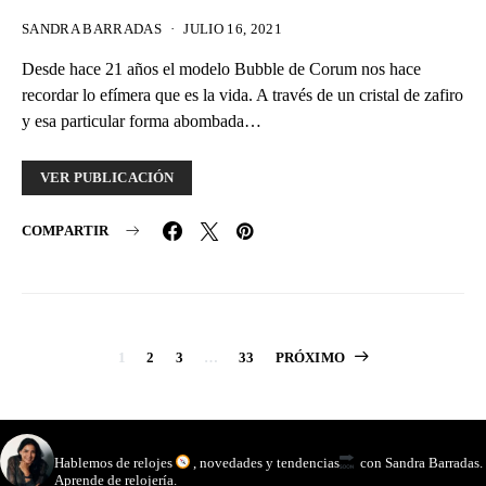
SANDRA BARRADAS
JULIO 16, 2021
Desde hace 21 años el modelo Bubble de Corum nos hace
recordar lo efímera que es la vida. A través de un cristal de zafiro
y esa particular forma abombada…
VER PUBLICACIÓN
COMPARTIR
Paginación
1
2
3
…
33
PRÓXIMO
de
entradas
watchmakinglife
Hablemos de relojes
, novedades y tendencias
con Sandra Barradas.
Aprende de relojería.