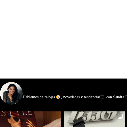
watchmakinglife
Hablemos de relojes
, novedades y tendencias
con Sandra Ba