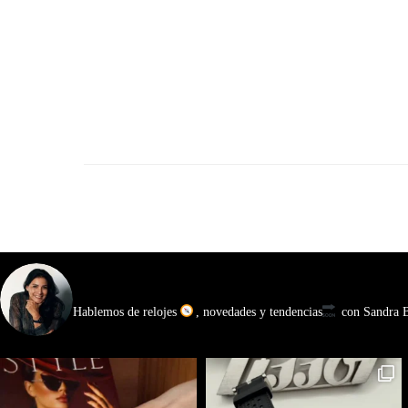
watchmakinglife
Hablemos de relojes
, novedades y tendencias
con Sandra Ba