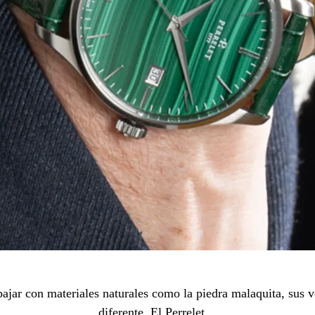
abajar con materiales naturales como la piedra malaquita, sus v
diferente. El Perrelet…